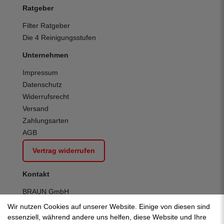
Ratgeber
Filter Ratgeber
Die 4 Reinigungsstufen
Unternehmen
Impressum
Datenschutz
Widerrufsrecht
Versand
Zahlungsarten
AGB
Vertrag widerrufen
Kontakt
BRAUN GmbH
Kuhnbergstraße 27
Wir nutzen Cookies auf unserer Website. Einige von diesen sind
D-73037 Göppingen
essenziell, während andere uns helfen, diese Website und Ihre
Telefon:
+49 (0) 7161 95 13 700