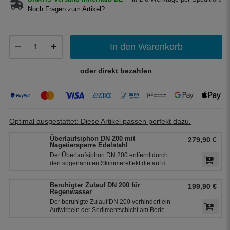
Noch Fragen zum Artikel?
In den Warenkorb
oder direkt bezahlen
Optimal ausgestattet: Diese Artikel passen perfekt dazu.
Überlaufsiphon DN 200 mit
279,90 €
Nagetiersperre Edelstahl
Der Überlaufsiphon DN 200 entfernt durch
den sogenannten Skimmereffekt die auf der
Wasseroberfläche schwimmenden Stoffe
und wird in die Zisterne eingebaut. Der
Beruhigter Zulauf DN 200 für
199,90 €
Siphon ist mit einer Nagetiersperre aus
Regenwasser
Edelstahl ausgestattet und dient gleichzeitig
Der beruhigte Zulauf DN 200 verhindert ein
als Geruchsverschluss.
Aufwirbeln der Sedimentschicht am Boden
der Zisterne und bringt zusätzlich Sauerstoff
in den unteren Teil des Wassers. So bleibt