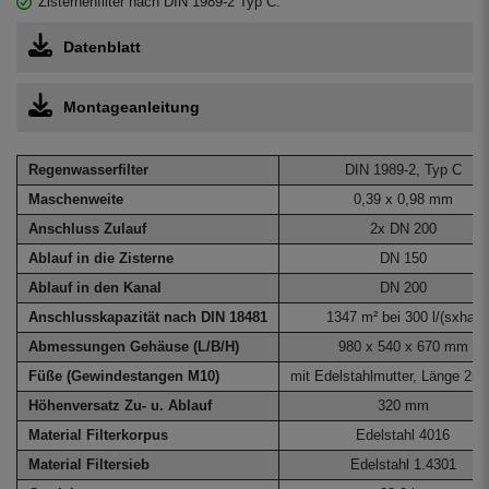
Zisternenfilter nach DIN 1989-2 Typ C.
Datenblatt
Montageanleitung
Regenwasserfilter
DIN 1989-2, Typ C
Maschenweite
0,39 x 0,98 mm
Anschluss Zulauf
2x DN 200
Ablauf in die Zisterne
DN 150
Ablauf in den Kanal
DN 200
Anschlusskapazität nach DIN 18481
1347 m² bei 300 l/(sxha)
Abmessungen Gehäuse (L/B/H)
980 x 540 x 670 mm
Füße (Gewindestangen M10)
mit Edelstahlmutter, Länge 25
Höhenversatz Zu- u. Ablauf
320 mm
Material Filterkorpus
Edelstahl 4016
Material Filtersieb
Edelstahl 1.4301