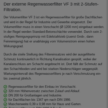
das Regenwasser frisch. Der beruhigte
Der externe Regenwasserfilter VF 3 mit 2-Stufen-
Zulauf ist die 2. Reinigungsstufe in der
Filtration.
Zisterne.
Der Volumenfilter VF 3 ist ein Regenwasserfilter für große Dachflächen
und wird in der Regel für Industrie und Gewerbe eingesetzt. Der
Volumenfilter muss in einen Vorschacht (Ø 1200 mm) eingebaut werden.
In der Regel werden Standard-Betonschächte verwendet. Durch sein 2-
stufiges Reinigungsprinzip mit Edelstahlsieb (zuerst Grob-, dann
Feinreinigung) hat er unabhängig vom Volumenstrom einen hohen
Wirkungsgrad.
Durch die steile Stellung des Filtereinsatzes wird der ausgefilterte
Schmutz kontinuierlich in Richtung Kanalisation gespült, wobei der
Kanalanschluss am Schacht angebracht ist. Dort fällt der Schmutz auf
den Schachtboden und wird bei starken Niederschlägen weggespült.
Wartungsintervall des Regenwasserfilters je nach Verschmutzung ein-
bis zweimal jährlich.
Regenwasserfilter für den Einbau im Vorschacht.
320 mm Höhenversatz zwischen Zulauf und Ablauf.
DN 200 für Großanlagen und Industrie.
für Dachflächen bis 1347 qm nach DIN 1986.
Maschenweite 0,39 x 0,98 mm für Haus und Garten.