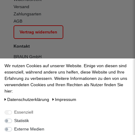
Versand
Zahlungsarten
AGB
Vertrag widerrufen
Kontakt
BRAUN GmbH
Kuhnbergstraße 27
Wir nutzen Cookies auf unserer Website. Einige von diesen sind
D-73037 Göppingen
essenziell, während andere uns helfen, diese Website und Ihre
Telefon:
+49 (0) 7161 95 13 700
Erfahrung zu verbessern. Weitere Informationen zu den von uns
Fax:
+49 (0) 7161 95 13 709
verwendeten Cookies und Ihren Rechten als Nutzer finden Sie
E-Mail:
mail@zisternenfilter.com
hier:
Kontakt:
zum Kontaktformular
Daten­schutz­erklärung
Impressum
Mo-Do:
07:30 - 12:30 | 13:00 - 16:30
Fr:
07:30 - 12:30 | 13:00 - 14:00
Essenziell
Statistik
Externe Medien