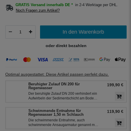
GRATIS Versand innerhalb DE *
in 2-4 Werktage per DHL.
Noch Fragen zum Artikel?
In den Warenkorb
oder direkt bezahlen
Optimal ausgestattet: Diese Artikel passen perfekt dazu.
Beruhigter Zulauf DN 200 für
199,90 €
Regenwasser
Der beruhigte Zulauf DN 200 verhindert ein
Aufwirbeln der Sedimentschicht am Boden
der Zisterne und bringt zusätzlich Sauerstoff
in den unteren Teil des Wassers. So bleibt
Schwimmende Entnahme für
119,90 €
das Regenwasser frisch. Der beruhigte
Regenwasser 1,50 m Schlauch
Zulauf ist die 2. Reinigungsstufe in der
Die schwimmende Entnahme, auch
Zisterne.
schwimmende Ansaugarmatur genannt mit
1,5 m Saugschlauch für die Entnahme des