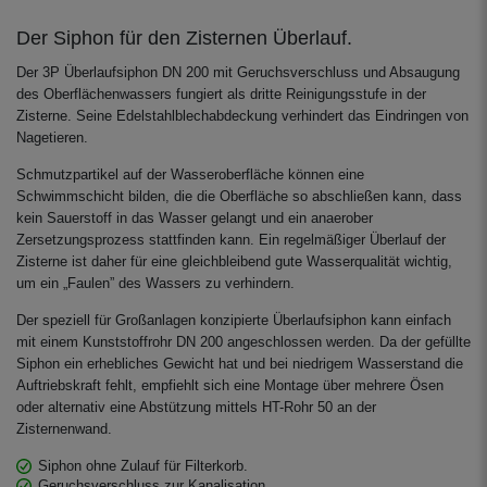
Regenwassers aus der Zisterne. Der
schwimmende Ansaugfilter ist für den
Der Siphon für den Zisternen Überlauf.
Anschluss an PE - Rohre 32 mm
vorbereitet.
Der 3P Überlaufsiphon DN 200 mit Geruchsverschluss und Absaugung
des Oberflächenwassers fungiert als dritte Reinigungsstufe in der
Zisterne. Seine Edelstahlblechabdeckung verhindert das Eindringen von
Nagetieren.
Schmutzpartikel auf der Wasseroberfläche können eine
Schwimmschicht bilden, die die Oberfläche so abschließen kann, dass
kein Sauerstoff in das Wasser gelangt und ein anaerober
Zersetzungsprozess stattfinden kann. Ein regelmäßiger Überlauf der
Zisterne ist daher für eine gleichbleibend gute Wasserqualität wichtig,
um ein „Faulen” des Wassers zu verhindern.
Der speziell für Großanlagen konzipierte Überlaufsiphon kann einfach
mit einem Kunststoffrohr DN 200 angeschlossen werden. Da der gefüllte
Siphon ein erhebliches Gewicht hat und bei niedrigem Wasserstand die
Auftriebskraft fehlt, empfiehlt sich eine Montage über mehrere Ösen
oder alternativ eine Abstützung mittels HT-Rohr 50 an der
Zisternenwand.
Siphon ohne Zulauf für Filterkorb.
Geruchsverschluss zur Kanalisation.