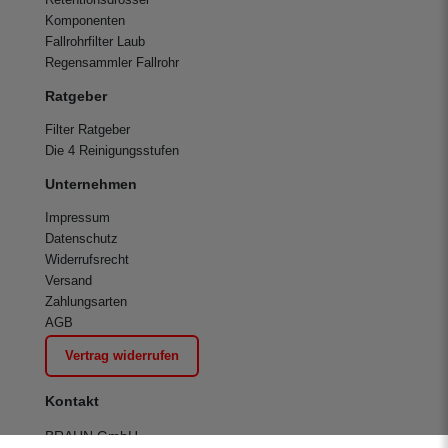
Komponenten
Fallrohrfilter Laub
Regensammler Fallrohr
Ratgeber
Filter Ratgeber
Die 4 Reinigungsstufen
Unternehmen
Impressum
Datenschutz
Widerrufsrecht
Versand
Zahlungsarten
AGB
Vertrag widerrufen
Kontakt
BRAUN GmbH