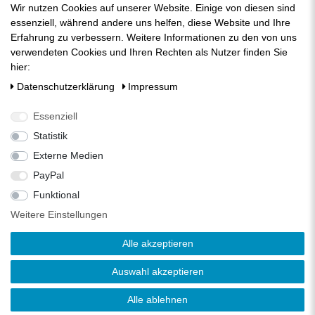
Kuhnbergstraße 27
Wir nutzen Cookies auf unserer Website. Einige von diesen sind
D-73037 Göppingen
essenziell, während andere uns helfen, diese Website und Ihre
Telefon:
+49 (0) 7161 95 13 700
Erfahrung zu verbessern. Weitere Informationen zu den von uns
Fax:
+49 (0) 7161 95 13 709
verwendeten Cookies und Ihren Rechten als Nutzer finden Sie
E-Mail:
mail@zisternenfilter.com
hier:
Kontakt:
zum Kontaktformular
Daten­schutz­erklärung
Impressum
Mo-Do:
07:30 - 12:30 | 13:00 - 16:30
Essenziell
Fr:
07:30 - 12:30 | 13:00 - 14:00
Statistik
Externe Medien
PayPal
Funktional
Weitere Einstellungen
Alle akzeptieren
Auswahl akzeptieren
Copyright 2026 © Zisternenfilter.com - Alle Rechte vorbehalten | Alle
Preise inkl. 19% Mehrwertsteuer | * Die verkauften Stückzahlen beziehen
Alle ablehnen
sich auf Verkäufe in unseren Shops und Marktplätzen.