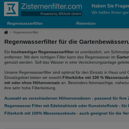
Haben Sie Frage
Wir helfen Ihnen ger
Regenwasserfilter
Retention
Regenwasserfilter
Regenwasserfilter für die Gartenbewässer
Ein
hochwertiger Regenwasserfilter
ist unerlässlich, um Schmutzp
entfernen. Mit dem richtigen Filter kann das Regenwasser im
Garte
genutzt werden. Soll das Wasser in eine Versickerungsanlage geleitet 
Unsere Regenwasserfilter sind optimal für den Einsatz in Haus und 
Einsatzgebiet bieten wir sowohl
Filterkörbe mit 100 % Wasseraus
mit oder ohne Höhenversatz
an. Besonders feinmaschige, nahezu s
ihre sehr hohe Filterleistung.
Auswahl an verschiedenen Höhenversätzen - passend für Ihre Z
Regenwasser Filter mit Edelstahlsieb oder Kunststoffsieb - für
Filterkorb mit 100% Wasserausbeute - auch geeignet für die Ver