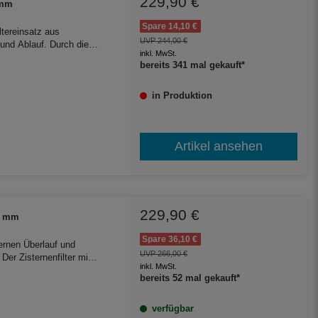
229,90 €
 mm
Spare 14,10 €
iltereinsatz aus
UVP 244,00 €
nd Ablauf. Durch die
inkl. MwSt.
Einsatz für Garten und
bereits 341 mal gekauft*
in Produktion
Artikel ansehen
229,90 €
30 mm
Spare 36,10 €
ternen Überlauf und
UVP 266,00 €
er Zisternenfilter mit
inkl. MwSt.
Beton- und
bereits 52 mal gekauft*
verfügbar