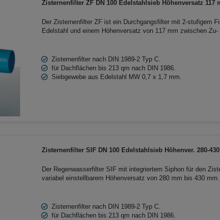
Zisternenfilter ZF DN 100 Edelstahlsieb Höhenversatz 117
Der Zisternenfilter ZF ist ein Durchgangsfilter mit 2-stufigem F
Edelstahl und einem Höhenversatz von 117 mm zwischen Zu- u
2-stufige Filterung ist der Filter ideal bei starkem Laubanfall. 
Haustechnik.
Zisternenfilter nach DIN 1989-2 Typ C.
für Dachflächen bis 213 qm nach DIN 1986.
Siebgewebe aus Edelstahl MW 0,7 x 1,7 mm.
Zisternenfilter SIF DN 100 Edelstahlsieb Höhenver. 280-4
Der Regenwasserfilter SIF mit integriertem Siphon für den Zis
variabel einstellbarem Höhenversatz von 280 mm bis 430 mm. D
Edelstahlsieb für Gartenbewässerung und Haustechnik ist für 
Kunststoffzisternen geeignet.
Zisternenfilter nach DIN 1989-2 Typ C.
für Dachflächen bis 213 qm nach DIN 1986.