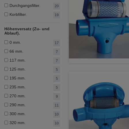
Durchgangsfilter.
20
Korbfilter.
19
Höhenversatz (Zu- und
Ablauf).
0 mm.
17
66 mm.
7
117 mm.
7
125 mm.
5
195 mm.
5
235 mm.
5
270 mm.
9
290 mm.
11
300 mm.
10
320 mm.
10