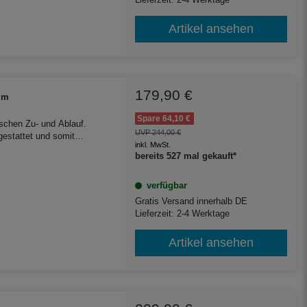
Lieferzeit: 2-4 Werktage
Artikel ansehen
179,90 €
 mm
Spare 64,10 €
schen Zu- und Ablauf.
UVP 244,00 €
gestattet und somit
inkl. MwSt.
d Kunststoffzisternen
bereits 527 mal gekauft*
verfügbar
Gratis Versand innerhalb DE
Lieferzeit: 2-4 Werktage
Artikel ansehen