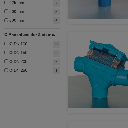
425 mm.
7
500 mm.
6
600 mm.
6
Ø Anschluss der Zisterne.
Ø DN 100.
23
Ø DN 150.
15
Ø DN 200.
5
Ø DN 250.
1