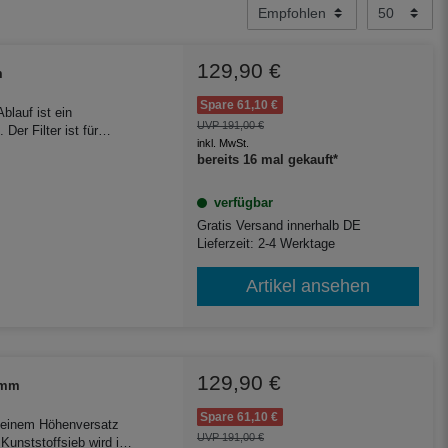
129,90 €
m
Spare 61,10 €
blauf ist ein
UVP 191,00 €
Der Filter ist für
inkl. MwSt.
e Zisterne eingebaut.
bereits 16 mal gekauft*
verfügbar
Gratis Versand innerhalb DE
Lieferzeit: 2-4 Werktage
Artikel ansehen
129,90 €
6 mm
Spare 61,10 €
t einem Höhenversatz
UVP 191,00 €
Kunststoffsieb wird in