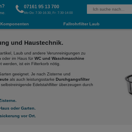
n?
07161 95 13 700
ne.
Mo-Do: 7:30-16:30, Fr: 7:30-14:00
Komponenten
Fallrohrfilter Laub
ung und Haustechnik.
artikel, Laub und andere Verunreinigungen zu
n
oder im Haus für
WC und Waschmaschine
werden, ist ein Filterkorb nötig.
Garten geeignet. Je nach Zisterne und
beute
als auch leistungsstarke
Durchgangsfilter
elbstreinigende Edelstahlfilter überzeugen durch
isterne.
 Haus oder Garten.
sickerung vor Ort.