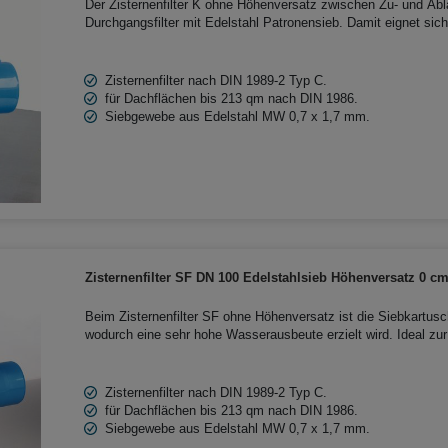
Der Zisternenfilter K ohne Höhenversatz zwischen Zu- und Abl
Durchgangsfilter mit Edelstahl Patronensieb. Damit eignet sich der Regenwasserfilter
für den Garten und die Haustechnik. Der Filter wird in die Ziste
Beton- und Kunststoffzisternen geeignet.
Zisternenfilter nach DIN 1989-2 Typ C.
für Dachflächen bis 213 qm nach DIN 1986.
Siebgewebe aus Edelstahl MW 0,7 x 1,7 mm.
Zisternenfilter SF DN 100 Edelstahlsieb Höhenversatz 0 c
Beim Zisternenfilter SF ohne Höhenversatz ist die Siebkartus
wodurch eine sehr hohe Wasserausbeute erzielt wird. Ideal zur
Zisterne mit schräg gegenüberliegendem Zu- und Ablauf. Der E
Regenwasser für Garten und Haustechnik.
Zisternenfilter nach DIN 1989-2 Typ C.
für Dachflächen bis 213 qm nach DIN 1986.
Siebgewebe aus Edelstahl MW 0,7 x 1,7 mm.