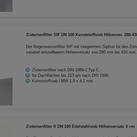
Zisternenfilter SIF DN 100 Kunststoffsieb Höhenver. 280-
Der Regenwasserfilter SIF mit integriertem Siphon für den Zis
variabel einstellbarem Höhenversatz von 280 mm bis 430 mm. D
Kunststoffsieb ist für die Gartenbewässerung und eignet sich f
Betonzisternen.
Zisternenfilter nach DIN 1989-2 Typ C.
für Dachflächen bis 213 qm nach DIN 1986.
Kunststoffsieb l MW 1,9 x 4,1 mm.
Zisternenfilter K DN 100 Edelstahlsieb Höhenversatz 0 cm