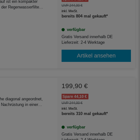
auf ist ein kompakter
UVP 244,00 €
inkl. MwSt.
rne eingebaut und ist für
bereits 804 mal gekauft*
verfügbar
Gratis Versand innerhalb DE
Lieferzeit: 2-4 Werktage
Artikel ansehen
199,90 €
m
Spare 44,10 €
che diagonal angeordnet,
UVP 244,00 €
 Nachrüstung in einer
inkl. MwSt.
delstahlfilter sammelt
bereits 310 mal gekauft*
verfügbar
Gratis Versand innerhalb DE