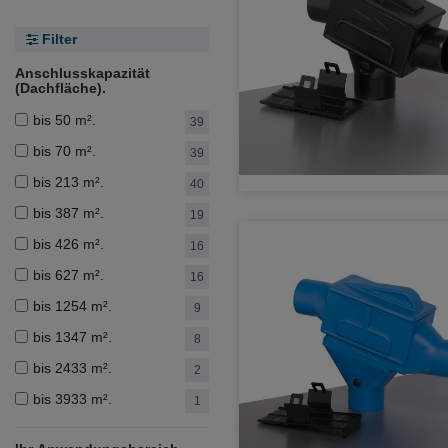
Filter
Anschlusskapazität
(Dachfläche).
bis 50 m².
39
bis 70 m².
39
bis 213 m².
40
bis 387 m².
19
bis 426 m².
16
bis 627 m².
16
bis 1254 m².
9
bis 1347 m².
8
bis 2433 m².
2
bis 3933 m².
1