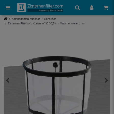
Komponenten Zubehör
Sonstiges
Zisternen Filterkorb Kunststoff Ø 30,5 cm Maschenweite 1 mm