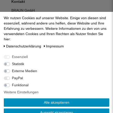
Kontakt
BRAUN GmbH
Kuhnbergstraße 27
Wir nutzen Cookies auf unserer Website. Einige von diesen sind
D-73037 Göppingen
essenziell, während andere uns helfen, diese Website und Ihre
Telefon:
+49 (0) 7161 95 13 700
Erfahrung zu verbessern. Weitere Informationen zu den von uns
Fax:
+49 (0) 7161 95 13 709
verwendeten Cookies und Ihren Rechten als Nutzer finden Sie
E-Mail:
mail@zisternenfilter.com
hier:
Kontakt:
zum Kontaktformular
Daten­schutz­erklärung
Impressum
Mo-Do:
07:30 - 12:30 | 13:00 - 16:30
Fr:
07:30 - 12:30 | 13:00 - 14:00
Essenziell
Statistik
Externe Medien
PayPal
Funktional
Weitere Einstellungen
Alle akzeptieren
Auswahl akzeptieren