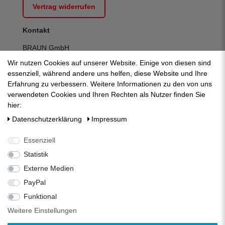
Vertrag widerrufen
Kontakt
BRAUN GmbH
Kuhnbergstraße 27
Wir nutzen Cookies auf unserer Website. Einige von diesen sind
D-73037 Göppingen
essenziell, während andere uns helfen, diese Website und Ihre
Telefon:
+49 (0) 7161 95 13 700
Erfahrung zu verbessern. Weitere Informationen zu den von uns
Fax:
+49 (0) 7161 95 13 709
verwendeten Cookies und Ihren Rechten als Nutzer finden Sie
E-Mail:
mail@zisternenfilter.com
hier:
Kontakt:
zum Kontaktformular
Daten­schutz­erklärung
Impressum
Mo-Do:
07:30 - 12:30 | 13:00 - 16:30
Fr:
07:30 - 12:30 | 13:00 - 14:00
Essenziell
Statistik
Externe Medien
PayPal
Funktional
Weitere Einstellungen