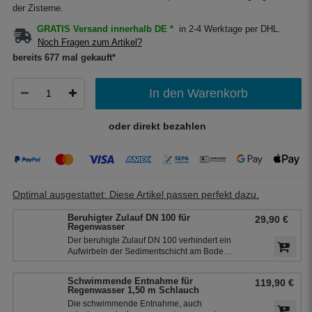
der Zisterne.
GRATIS Versand innerhalb DE *
in 2-4 Werktage per DHL.
Noch Fragen zum Artikel?
bereits 677 mal gekauft*
In den Warenkorb
oder direkt bezahlen
Optimal ausgestattet: Diese Artikel passen perfekt dazu.
Beruhigter Zulauf DN 100 für
29,90 €
Regenwasser
Der beruhigte Zulauf DN 100 verhindert ein
Aufwirbeln der Sedimentschicht am Boden
der Zisterne und bringt zusätzlich Sauerstoff
in den unteren Teil des Wassers. So bleibt
Schwimmende Entnahme für
119,90 €
das Regenwasser frisch. Der beruhigte
Regenwasser 1,50 m Schlauch
Zulauf ist die 2. Reinigungsstufe in der
Die schwimmende Entnahme, auch
Zisterne.