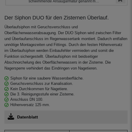
schwimmende Ansaugarmatur genannt mit
1,5 m Saugschlauch für die Entnahme des
Regenwassers aus der Zisterne. Der
schwimmende Ansaugfilter ist für den
Der Siphon DUO für den Zisternen Überlauf.
Anschluss an PE - Rohre 32 mm
vorbereitet.
Überlaufsiphon mit Geruchsverschluss und
Oberflächenwasserabsaugung. Der DUO Siphon wird zwischen Filter
und Überlaufanschluss im Regenwassertank montiert. Dadurch entfallen
unnötige Montagezeiten und Fittings. Durch den festen Höhenversatz
im Überlaufsiphon werden Einbaufehler vermieden und somit die
Funktion sichergestellt. Überlaufsiphon mit beidseitiger
Abschnorchelung des Oberflächenwassers in der Zisterne. Die
Nagersperre verhindert das Eindringen von Nagetieren.
Siphon für eine saubere Wasseroberfläche.
Geruchsverschluss zur Kanalisation.
Kein Durchkommen für Nagetiere.
Die 3. Reinigungsstufe einer Zisterne.
Anschluss DN 100.
Höhenversatz 125 mm.
Datenblatt