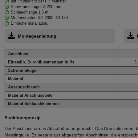
mit Prüfbericht der FH Münster.
Schwimmerkugel Ø 220 mm.
Schlauchlänge 1,5 m.
Muffenstopfen KG 2000 DN 150.
Einfache Installation.
Montageanleitung
Anschluss
Einstellb. Durchflussmengen in l/s
3,
Schwimmkugel
Material
Ansaugschlauch
Material Anschlussteile
Material Schlauchklemmen
Funktionsprinzip:
Der Anschluss wird in Ablaufhöhe angebracht. Das Drosselelement be
Messingtülle. Es besteht aus abgestuften Abschnitten, die entspr