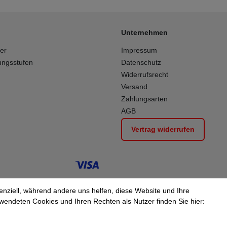
Unternehmen
ber
Impressum
ungsstufen
Datenschutz
Widerrufsrecht
Versand
Zahlungsarten
AGB
Vertrag widerrufen
enziell, während andere uns helfen, diese Website und Ihre
wendeten Cookies und Ihren Rechten als Nutzer finden Sie hier: