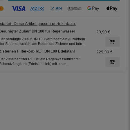
tattet: Diese Artikel passen perfekt dazu.
Beruhigter Zulauf DN 100 für Regenwasser
29,90 €
Der beruhigte Zulauf DN 100 verhindert ein Aufwirbeln
der Sedimentschicht am Boden der Zisterne und bringt
zusätzlich Sauerstoff in den unteren Teil des Wassers.
Zisternen Filterkorb RET DN 100 Edelstahl
229,90 €
So bleibt das Regenwasser frisch. Der beruhigte Zulauf
ist die 2. Reinigungsstufe in der Zisterne.
Der Zisternenfilter RET ist ein Regenwasserfilter mit
Schmutzfangkorb (Edelstahlsieb) mit einer
Maschenweite von 0,55 mm. Der Filter eignet sich
daher hervorragend für die Regenwassernutzung in der
Haustechnik und zur Gartenbewässerung.