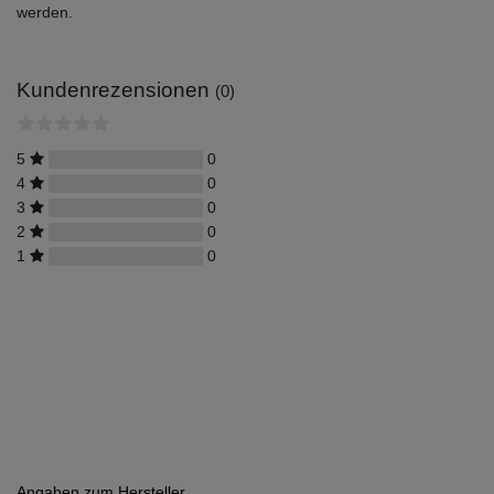
werden.
Kundenrezensionen
(0)
5
0
4
0
3
0
2
0
1
0
Angaben zum Hersteller