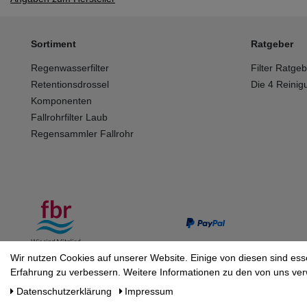
Sortiment
Ratgeber
Regenwasserfilter
Filter Ratge
Retentionsdrossel
Die 4 Reinig
Komponenten
Fallrohrfilter Laub
Regensammler Fallrohr
Wir nutzen Cookies auf unserer Website. Einige von diesen sind ess
Erfahrung zu verbessern. Weitere Informationen zu den von uns ver
Daten­schutz­erklärung
Impressum