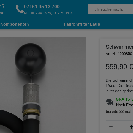
n?
07161 95 13 700
ne.
Mo-Do: 7:30-16:30, Fr: 7:30-14:00
Komponenten
Fallrohrfilter Laub
Schwimmende
Art.-Nr. 4000850
559,90 €
Die Schwimmdros
L/sec. Die Dros
leitet das gedr
GRATIS V
Noch Frag
bereits 22 mal 