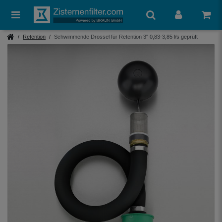
Retention
Schwimmende Drossel für Retention 3" 0,83-3,85 l/s geprüft