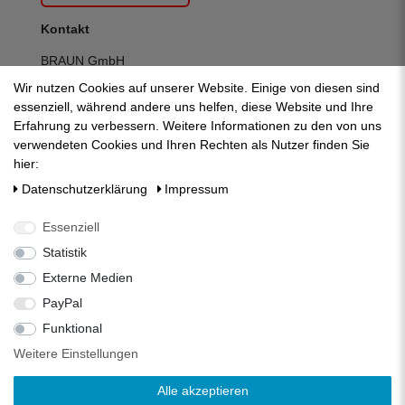
Kontakt
BRAUN GmbH
Kuhnbergstraße 27
Wir nutzen Cookies auf unserer Website. Einige von diesen sind
D-73037 Göppingen
essenziell, während andere uns helfen, diese Website und Ihre
Telefon:
+49 (0) 7161 95 13 700
Erfahrung zu verbessern. Weitere Informationen zu den von uns
Fax:
+49 (0) 7161 95 13 709
verwendeten Cookies und Ihren Rechten als Nutzer finden Sie
E-Mail:
mail@zisternenfilter.com
hier:
Kontakt:
zum Kontaktformular
Daten­schutz­erklärung
Impressum
Mo-Do:
07:30 - 12:30 | 13:00 - 16:30
Fr:
07:30 - 12:30 | 13:00 - 14:00
Essenziell
Statistik
Externe Medien
PayPal
Funktional
Weitere Einstellungen
Alle akzeptieren