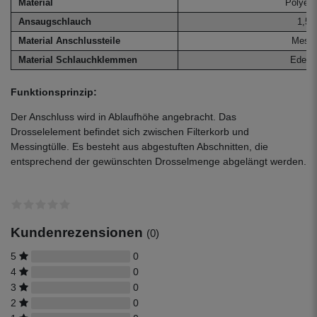
Material
Polyeth
Ansaugschlauch
1,5 
Material Anschlussteile
Messi
Material Schlauchklemmen
Edelst
Funktionsprinzip:
Der Anschluss wird in Ablaufhöhe angebracht. Das
Drosselelement befindet sich zwischen Filterkorb und
Messingtülle. Es besteht aus abgestuften Abschnitten, die
entsprechend der gewünschten Drosselmenge abgelängt werden.
Kundenrezensionen
(0)
5
0
4
0
3
0
2
0