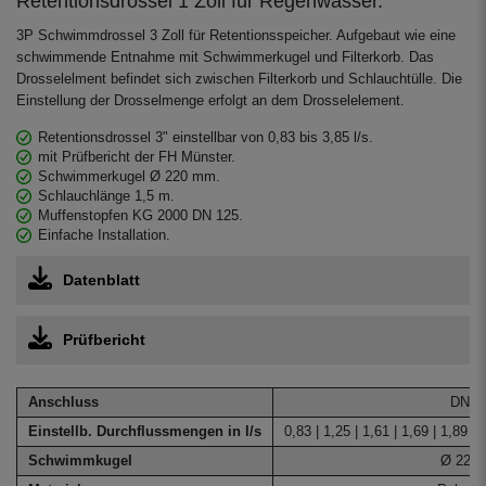
Retentionsdrossel 1 Zoll für Regenwasser.
Zulauf ist die 2. Reinigungsstufe in der
Zisterne.
3P Schwimmdrossel 3 Zoll für Retentionsspeicher. Aufgebaut wie eine
schwimmende Entnahme mit Schwimmerkugel und Filterkorb. Das
Drosselelment befindet sich zwischen Filterkorb und Schlauchtülle. Die
Einstellung der Drosselmenge erfolgt an dem Drosselelement.
Retentionsdrossel 3" einstellbar von 0,83 bis 3,85 l/s.
mit Prüfbericht der FH Münster.
Schwimmerkugel Ø 220 mm.
Schlauchlänge 1,5 m.
Muffenstopfen KG 2000 DN 125.
Einfache Installation.
Datenblatt
Prüfbericht
Anschluss
DN 1
Einstellb. Durchflussmengen in l/s
0,83 | 1,25 | 1,61 | 1,69 | 1,89 | 
Schwimmkugel
Ø 220