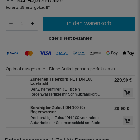
Noch Fragen zum Artikel?
bereits 39 mal gekauft*
In den Warenkorb
oder direkt bezahlen
Optimal ausgestattet: Diese Artikel passen perfekt dazu.
Zisternen Filterkorb RET DN 100
229,90 €
Edelstahl
Der Zisternenfilter RET ist ein
Regenwasserfilter mit Schmutzfangkorb
(Edelstahlsieb) mit einer Maschenweite von
0,55 mm. Der Filter eignet sich daher
Beruhigter Zulauf DN 100 für
29,90 €
hervorragend für die Regenwassernutzung
Regenwasser
in der Haustechnik und zur
Der beruhigte Zulauf DN 100 verhindert ein
Gartenbewässerung.
Aufwirbeln der Sedimentschicht am Boden
der Zisterne und bringt zusätzlich Sauerstoff
in den unteren Teil des Wassers. So bleibt
das Regenwasser frisch. Der beruhigte