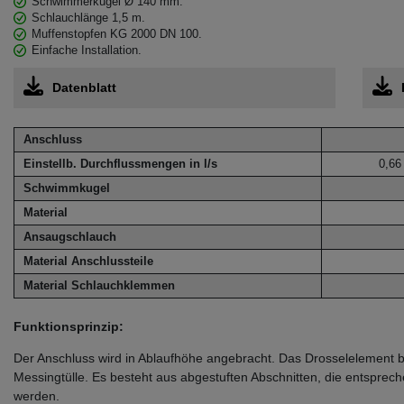
Schwimmerkugel Ø 140 mm.
Schlauchlänge 1,5 m.
Muffenstopfen KG 2000 DN 100.
Einfache Installation.
Datenblatt
Anschluss
Einstellb. Durchflussmengen in l/s
0,66 
Schwimmkugel
Material
Ansaugschlauch
Material Anschlussteile
Material Schlauchklemmen
Funktionsprinzip:
Der Anschluss wird in Ablaufhöhe angebracht. Das Drosselelement be
Messingtülle. Es besteht aus abgestuften Abschnitten, die entspr
werden.