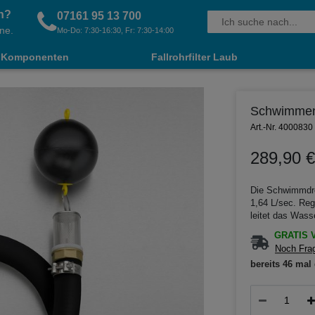
n?
07161 95 13 700
ne.
Mo-Do: 7:30-16:30, Fr: 7:30-14:00
Komponenten
Fallrohrfilter Laub
Schwimmende
Art.-Nr. 4000830
289,90 €
Die Schwimmdros
1,64 L/sec. Reg
leitet das Wasse
GRATIS V
Noch Frag
bereits 46 mal 