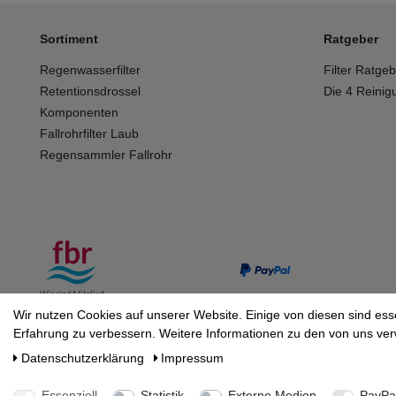
Sortiment
Ratgeber
Regenwasserfilter
Filter Ratge
Retentionsdrossel
Die 4 Reinig
Komponenten
Fallrohrfilter Laub
Regensammler Fallrohr
Wir nutzen Cookies auf unserer Website. Einige von diesen sind ess
Erfahrung zu verbessern. Weitere Informationen zu den von uns ver
Daten­schutz­erklärung
Impressum
Essenziell
Statistik
Externe Medien
PayPa