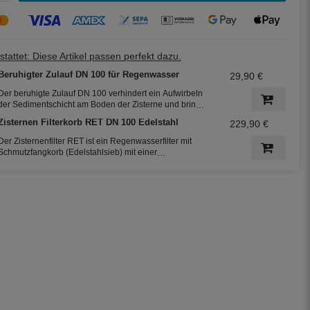
tattet: Diese Artikel passen perfekt dazu.
Beruhigter Zulauf DN 100 für Regenwasser
29,90 €
Der beruhigte Zulauf DN 100 verhindert ein Aufwirbeln
der Sedimentschicht am Boden der Zisterne und bringt
zusätzlich Sauerstoff in den unteren Teil des Wassers.
Zisternen Filterkorb RET DN 100 Edelstahl
229,90 €
So bleibt das Regenwasser frisch. Der beruhigte Zulauf
ist die 2. Reinigungsstufe in der Zisterne.
Der Zisternenfilter RET ist ein Regenwasserfilter mit
Schmutzfangkorb (Edelstahlsieb) mit einer
Maschenweite von 0,55 mm. Der Filter eignet sich
daher hervorragend für die Regenwassernutzung in der
Haustechnik und zur Gartenbewässerung.