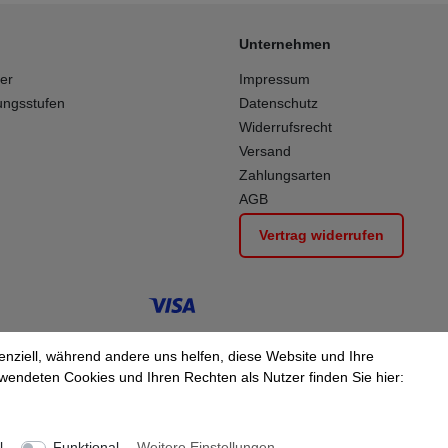
Unternehmen
ber
Impressum
ungsstufen
Datenschutz
Widerrufsrecht
Versand
Zahlungsarten
AGB
Vertrag widerrufen
enziell, während andere uns helfen, diese Website und Ihre
wendeten Cookies und Ihren Rechten als Nutzer finden Sie hier:
l
Funktional
Weitere Einstellungen