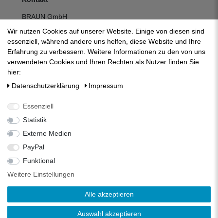
BRAUN GmbH
Kuhnbergstraße 27
Wir nutzen Cookies auf unserer Website. Einige von diesen sind
D-73037 Göppingen
essenziell, während andere uns helfen, diese Website und Ihre
Telefon:
+49 (0) 7161 95 13 700
Erfahrung zu verbessern. Weitere Informationen zu den von uns
Fax:
+49 (0) 7161 95 13 709
verwendeten Cookies und Ihren Rechten als Nutzer finden Sie
E-Mail:
mail@zisternenfilter.com
hier:
Kontakt:
zum Kontaktformular
Daten­schutz­erklärung
Impressum
Mo-Do:
07:30 - 12:30 | 13:00 - 16:30
Fr:
07:30 - 12:30 | 13:00 - 14:00
Essenziell
Statistik
Externe Medien
PayPal
Funktional
Weitere Einstellungen
Alle akzeptieren
Auswahl akzeptieren