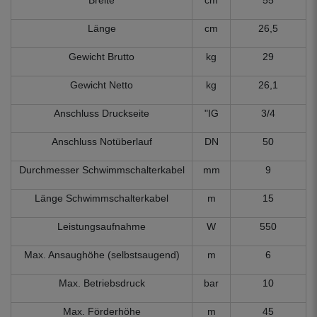
Breite
cm
55
Länge
cm
26,5
Gewicht Brutto
kg
29
Gewicht Netto
kg
26,1
Anschluss Druckseite
"IG
3/4
Anschluss Notüberlauf
DN
50
Durchmesser Schwimmschalterkabel
mm
9
Länge Schwimmschalterkabel
m
15
Leistungsaufnahme
W
550
Max. Ansaughöhe (selbstsaugend)
m
6
Max. Betriebsdruck
bar
10
Max. Förderhöhe
m
45