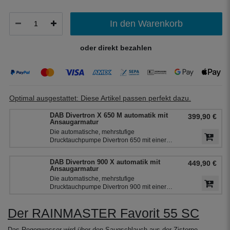
In den Warenkorb
oder direkt bezahlen
Optimal ausgestattet: Diese Artikel passen perfekt dazu.
DAB Divertron X 650 M automatik mit
399,90 €
Ansaugarmatur
Die automatische, mehrstufige
Drucktauchpumpe Divertron 650 mit einer
integrierter Pumpensteuerung und einem
Rückschlagventil. Die Pumpe ist ideal für
DAB Divertron 900 X automatik mit
449,90 €
die Nutzung von dem Regenwasser aus
Ansaugarmatur
den Zisternen für die Bewässerung des
Die automatische, mehrstufige
Garten.
Drucktauchpumpe Divertron 900 mit einer
integrierter Pumpensteuerung und einem
Rückschlagventil. Die Pumpe ist ideal für
Der RAINMASTER Favorit 55 SC
die Nutzung von dem Regenwasser aus
den Zisternen für die Bewässerung des
Garten.