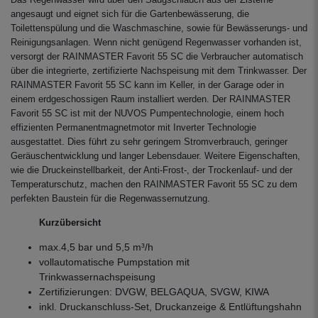
Das Regenwasser wird über den Saugschlauch aus der Zisterne
angesaugt und eignet sich für die Gartenbewässerung, die
Toilettenspülung und die Waschmaschine, sowie für Bewässerungs- und
Reinigungsanlagen. Wenn nicht genügend Regenwasser vorhanden ist,
versorgt der RAINMASTER Favorit 55 SC die Verbraucher automatisch
über die integrierte, zertifizierte Nachspeisung mit dem Trinkwasser. Der
RAINMASTER Favorit 55 SC kann im Keller, in der Garage oder in
einem erdgeschossigen Raum installiert werden. Der RAINMASTER
Favorit 55 SC ist mit der NUVOS Pumpentechnologie, einem hoch
effizienten Permanentmagnetmotor mit Inverter Technologie
ausgestattet. Dies führt zu sehr geringem Stromverbrauch, geringer
Geräuschentwicklung und langer Lebensdauer. Weitere Eigenschaften,
wie die Druckeinstellbarkeit, der Anti-Frost-, der Trockenlauf- und der
Temperaturschutz, machen den RAINMASTER Favorit 55 SC zu dem
perfekten Baustein für die Regenwassernutzung.
Kurzübersicht
max.4,5 bar und 5,5 m³/h
vollautomatische Pumpstation mit
Trinkwassernachspeisung
Zertifizierungen: DVGW, BELGAQUA, SVGW, KIWA
inkl. Druckanschluss-Set, Druckanzeige & Entlüftungshahn