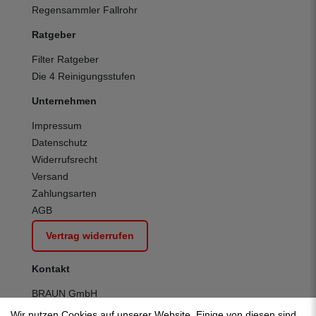
Regensammler Fallrohr
Ratgeber
Filter Ratgeber
Die 4 Reinigungsstufen
Unternehmen
Impressum
Datenschutz
Widerrufsrecht
Versand
Zahlungsarten
AGB
Vertrag widerrufen
Kontakt
BRAUN GmbH
Kuhnbergstraße 27
Wir nutzen Cookies auf unserer Website. Einige von diesen sind