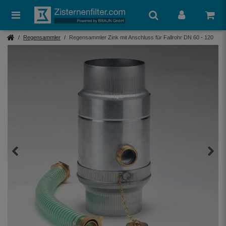
Regensammler
Regensammler Zink mit Anschluss für Fallrohr DN 60 - 120