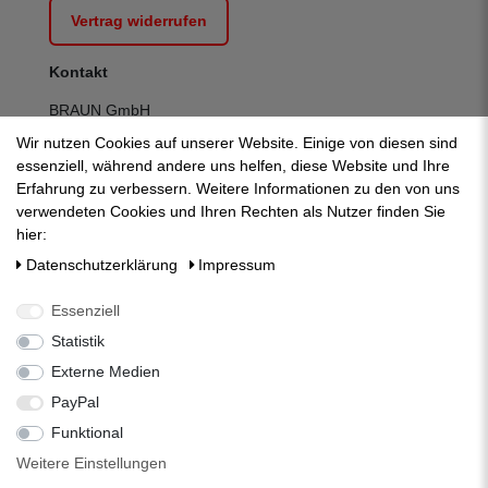
Vertrag widerrufen
Kontakt
BRAUN GmbH
Kuhnbergstraße 27
Wir nutzen Cookies auf unserer Website. Einige von diesen sind
D-73037 Göppingen
essenziell, während andere uns helfen, diese Website und Ihre
Telefon:
+49 (0) 7161 95 13 700
Erfahrung zu verbessern. Weitere Informationen zu den von uns
Fax:
+49 (0) 7161 95 13 709
verwendeten Cookies und Ihren Rechten als Nutzer finden Sie
E-Mail:
mail@zisternenfilter.com
hier:
Kontakt:
zum Kontaktformular
Daten­schutz­erklärung
Impressum
Mo-Do:
07:30 - 12:30 | 13:00 - 16:30
Fr:
07:30 - 12:30 | 13:00 - 14:00
Essenziell
Statistik
Externe Medien
PayPal
Funktional
Weitere Einstellungen