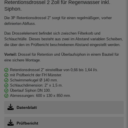
das Regenwasser frisch. Der beruhigte
Retentionsdrossel 2 Zoll für Regenwasser inkl.
Zulauf ist die 2. Reinigungsstufe in der
Siphon.
Zisterne.
Die 3P Retentionsdrossel 2" sorgt für einen regelmäßigen, vorher
definierten Abfluss.
Das Drosselelement befindet sich zwischen Filterkorb und
Schlauchtülle. Dieses besteht aus zwei im Abstand variablen Scheiben,
die über den im Prüfbericht beschriebenen Abstand eingestellt werden.
Vorteil:
Drossel für Retention und Überlaufsiphon in einem Bauteil für
eine sichere Montage.
Retentionsdrossel 2" einstellbar von 0,66 bis 1,64 l/s.
mit Prüfbericht der FH Münster.
Schwimmerkugel Ø 140 mm.
Schlauchdimension: 2" x 1,5 m.
Überlauf Siphon DN 100.
Abmessungen: 600 x 130 x 850 mm.
Datenblatt
Prüfbericht