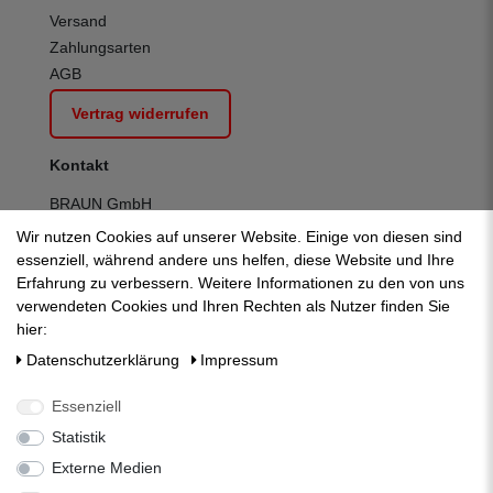
Versand
Zahlungsarten
AGB
Vertrag widerrufen
Kontakt
BRAUN GmbH
Kuhnbergstraße 27
Wir nutzen Cookies auf unserer Website. Einige von diesen sind
D-73037 Göppingen
essenziell, während andere uns helfen, diese Website und Ihre
Telefon:
+49 (0) 7161 95 13 700
Erfahrung zu verbessern. Weitere Informationen zu den von uns
Fax:
+49 (0) 7161 95 13 709
verwendeten Cookies und Ihren Rechten als Nutzer finden Sie
E-Mail:
mail@zisternenfilter.com
hier:
Kontakt:
zum Kontaktformular
Daten­schutz­erklärung
Impressum
Mo-Do:
07:30 - 12:30 | 13:00 - 16:30
Fr:
07:30 - 12:30 | 13:00 - 14:00
Essenziell
Statistik
Externe Medien