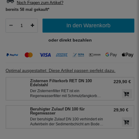
Noch Fragen zum Artikel?
bereits 58 mal gekauft*
In den Warenkorb
oder direkt bezahlen
Optimal ausgestattet: Diese Artikel passen perfekt dazu.
Zisternen Filterkorb RET DN 100
229,90 €
Edelstahl
Der Zisternenfilter RET ist ein
Regenwasserfilter mit Schmutzfangkorb
(Edelstahlsieb) mit einer Maschenweite von
0,55 mm. Der Filter eignet sich daher
Beruhigter Zulauf DN 100 für
29,90 €
hervorragend für die Regenwassernutzung
Regenwasser
in der Haustechnik und zur
Der beruhigte Zulauf DN 100 verhindert ein
Gartenbewässerung.
Aufwirbeln der Sedimentschicht am Boden
der Zisterne und bringt zusätzlich Sauerstoff
in den unteren Teil des Wassers. So bleibt